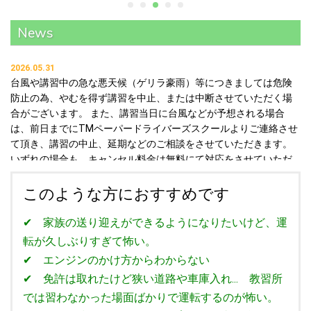
News
2026.05.31
台風や講習中の急な悪天候（ゲリラ豪雨）等につきましては危険
防止の為、やむを得ず講習を中止、または中断させていただく場
合がございます。 また、講習当日に台風などが予想される場合
は、前日までにTMペーパードライバーズスクールよりご連絡させ
て頂き、講習の中止、延期などのご相談をさせていただきます。
いずれの場合も、キャンセル料金は無料にて対応をさせていただ
きます。 なお、講習の中断、中止に関する講習の振替日時につき
ましては、予約状況によりご希望に添えない場合がございます。
このような方におすすめです
あらかじめご了承頂けますよう、何卒よろしくお願いいたしま
す。
✔ 家族の送り迎えができるようになりたいけど、運
転が久しぶりすぎて怖い。
2026.05.17
✔ エンジンのかけ方からわからない
講習中の急な天候悪化（局地的大雨）等については、やむを得ず
✔ 免許は取れたけど狭い道路や車庫入れ... 教習所
講習を中止、または中断させていただく場合がございます。 な
では習わなかった場面ばかりで運転するのが怖い。
お、講習の中止に関する講習の振替日時につきましては、予約状