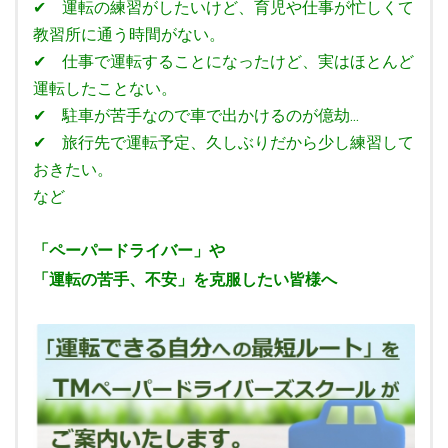
況によりご希望に添えない場合がございます。 あらかじめご了承
✔ 運転の練習がしたいけど、育児や仕事が忙しくて
頂けますよう、何卒よろしくお願いいたします。
教習所に通う時間がない。
✔ 仕事で運転することになったけど、実はほとんど
2025.03.28
運転したことない。
【講習受講時のマスク着用について】 TMペーパードライバーズス
クールでは、講習中のマスク着用につきましてはお客様のご判断
✔ 駐車が苦手なので車で出かけるのが億劫...
とさせていただきます。 なお、インストラクターは今まで通りマ
✔ 旅行先で運転予定、久しぶりだから少し練習して
スク着用で教習させていただきます。
おきたい。
など
「ペーパードライバー」や
「運転の苦手、不安」
を克服したい
皆様へ