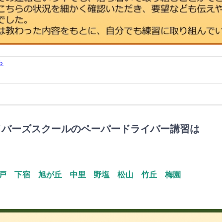
ら
イバーズスクールのペーパードライバー講習は
戸
下宿
旭
が
丘
中里
野塩
松山
竹丘
梅園