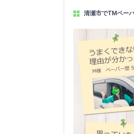
清瀬市でTMペー